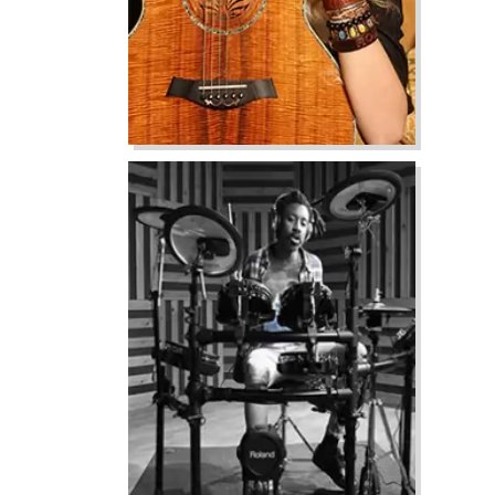
ĐÀN PIANO ĐIỆN
YAMAHA P-143B
14.816.000
đ
Mã: YDP-143B