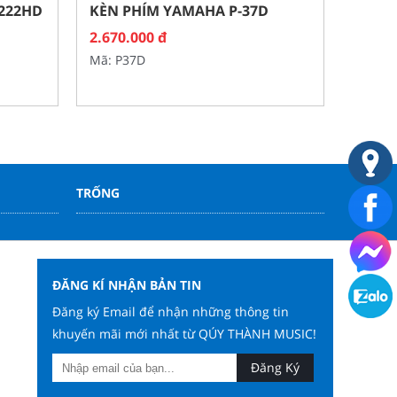
-222HD
KÈN PHÍM YAMAHA P-37D
2.670.000 đ
ĐÀN ORGAN YAMAHA
Mã: P37D
PSR-SX700
Liên hệ
Mã: PSR-SX700
TRỐNG
ĐĂNG KÍ NHẬN BẢN TIN
Đăng ký Email để nhận những thông tin
khuyến mãi mới nhất từ QÚY THÀNH MUSIC!
Đăng Ký
ĐÀN PIANO ĐIỆN