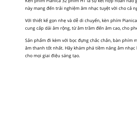
Kèn phím Pianica 32 phím HT là sự kết hợp hoàn hảo g
này mang đến trải nghiệm âm nhạc tuyệt vời cho cả n
Với thiết kế gọn nhẹ và dễ di chuyển, kèn phím Pianic
cung cấp dải âm rộng, từ âm trầm đến âm cao, cho phé
Sản phẩm đi kèm với bọc đựng chắc chắn, bàn phím mư
âm thanh tốt nhất. Hãy khám phá tiềm năng âm nhạc 
cho mọi giai điệu sáng tạo.