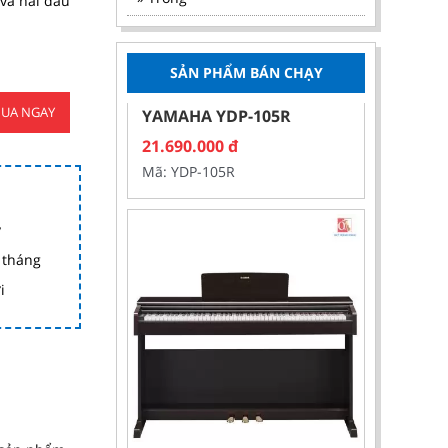
và hai đầu
ĐÀN PIANO ĐIỆN
SẢN PHẨM BÁN CHẠY
YAMAHA YDP-105R
UA NGAY
21.690.000
đ
Mã: YDP-105R
y
 tháng
i
ĐÀN PIANO ĐIỆN