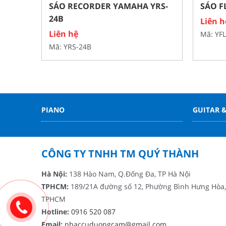
SÁO RECORDER YAMAHA YRS-
SÁO F
24B
Liên h
Liên hệ
Mã: YFL
Mã: YRS-24B
PIANO
GUITAR &
CÔNG TY TNHH TM QUÝ THÀNH
Hà Nội:
138 Hào Nam, Q.Đống Đa, TP Hà Nội
TPHCM:
189/21A đường số 12, Phường Bình Hưng Hòa,
TPHCM
Hotline:
0916 520 087
Email:
nhaccuduongcam@gmail.com