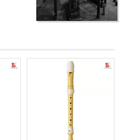
ĐÀN ORGAN YAMAHA
PSR-SX920 (ĐỘC QUYỀN)
41.990.000
đ
Mã: PSR-SX900