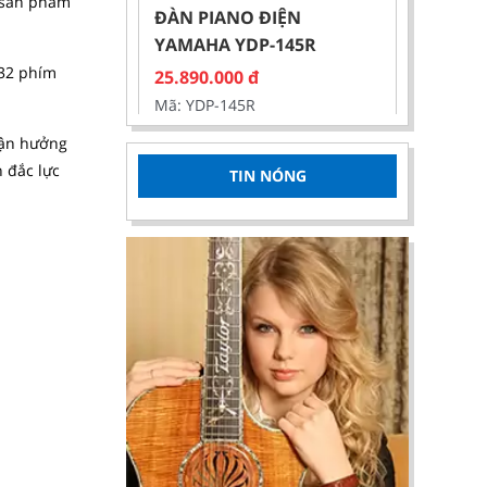
, sản phẩm
YAMAHA YDP-145R
25.890.000
đ
 32 phím
Mã: YDP-145R
tận hưởng
 đắc lực
TIN NÓNG
ĐÀN PIANO ĐIỆN
YAMAHA YDP-165
32.390.000
đ
Mã: YDP-165