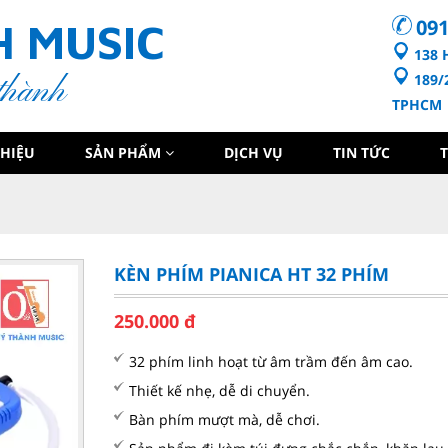
091
H MUSIC
138 
189/2
thành
TPHCM
THIỆU
SẢN PHẨM
DỊCH VỤ
TIN TỨC
KÈN PHÍM PIANICA HT 32 PHÍM
250.000
đ
32 phím linh hoạt từ âm trầm đến âm cao.
Thiết kế nhẹ, dễ di chuyển.
Bàn phím mượt mà, dễ chơi.