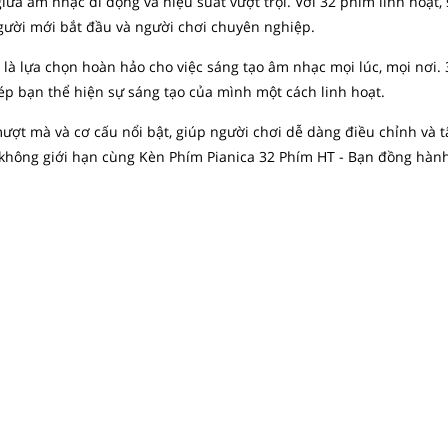
iữa âm nhạc di động và hiệu suất vượt trội. Với 32 phím linh hoạt
gười mới bắt đầu và người chơi chuyên nghiệp.
a là lựa chọn hoàn hảo cho việc sáng tạo âm nhạc mọi lúc, mọi nơi.
p bạn thể hiện sự sáng tạo của mình một cách linh hoạt.
ợt mà và cơ cấu nổi bật, giúp người chơi dễ dàng điều chỉnh và 
không giới hạn cùng Kèn Phím Pianica 32 Phím HT - Bạn đồng hành