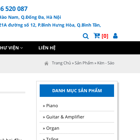
6 520 087
Hào Nam, Q.Đống Đa, Hà Nội
1A đường số 12, P.Bình Hưng Hòa, Q.Bình Tân,
[0]
THƯ VIỆN
LIÊN HỆ
Trang Chủ
»
Sản Phẩm
»
Kèn - Sáo
DANH MỤC SẢN PHẨM
» Piano
» Guitar & Amplifier
» Organ
» Trống