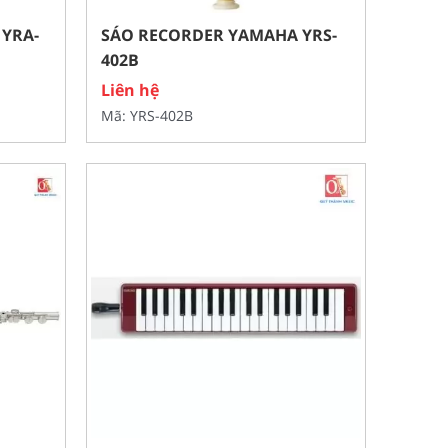
YRA-
SÁO RECORDER YAMAHA YRS-
402B
Liên hệ
Mã: YRS-402B
ĐÀN ORGAN YAMAHA
PSR-SX600
Liên hệ
Mã: PSR-SX600