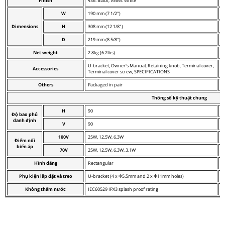
Finish
VS6: Black, VS6W: White
V
W
190 mm (7 1/2")
1
Dimensions
H
308 mm (12 1/8")
2
D
219 mm (8 5/8")
1
Net weight
2.8kg (6.2lbs)
1
U-bracket, Owner's Manual, Retaining knob, Terminal cover,
U
Accessories
Terminal cover screw, SPECIFICATIONS
T
Others
Packaged in pair
-
Thông số kỹ thuật chung
H
90
1
Độ bao phủ
danh định
V
90
1
100V
25W, 12.5W, 6.3W
1
Điểm nối
biến áp
70V
25W, 12.5W, 6.3W, 3.1W
1
Hình dáng
Rectangular
R
Phụ kiện lắp đặt và treo
U-bracket (4 x Φ5.5mm and 2 x Φ11mm holes)
U
Không thấm nước
IEC60529 IPX3 splash proof rating
I