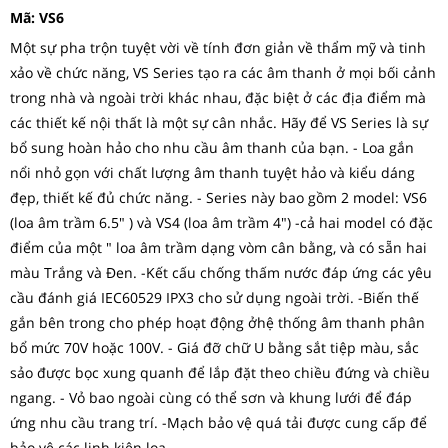
Mã:
VS6
Một sự pha trộn tuyệt vời về tính đơn giản về thẩm mỹ và tinh
xảo về chức năng, VS Series tạo ra các âm thanh ở mọi bối cảnh
trong nhà và ngoài trời khác nhau, đặc biệt ở các địa điểm mà
các thiết kế nội thất là một sự cân nhắc. Hãy để VS Series là sự
bổ sung hoàn hảo cho nhu cầu âm thanh của bạn. - Loa gắn
nổi nhỏ gọn với chất lượng âm thanh tuyệt hảo và kiểu dáng
đẹp, thiết kế đủ chức năng. - Series này bao gồm 2 model: VS6
(loa âm trầm 6.5" ) và VS4 (loa âm trầm 4") -cả hai model có đặc
điểm của một " loa âm trầm dạng vòm cân bằng, và có sẵn hai
màu Trắng và Đen. -Kết cấu chống thấm nước đáp ứng các yêu
cầu đánh giá IEC60529 IPX3 cho sử dụng ngoài trời. -Biến thế
gắn bên trong cho phép hoạt động ởhệ thống âm thanh phân
bổ mức 70V hoặc 100V. - Giá đỡ chữ U bằng sắt tiệp màu, sắc
sảo được bọc xung quanh để lắp đặt theo chiều đứng và chiều
ngang. - Vỏ bao ngoài cùng có thể sơn và khung lưới để đáp
ứng nhu cầu trang trí. -Mạch bảo vệ quá tải được cung cấp để
bảo vệ các linh kiện loa.