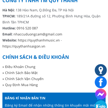
CÔNG TY TNHH TM QUÝ THÀNH
Hà Nội:
138 Hào Nam, Q.Đống Đa, TP Hà Nội
TPHCM:
189/21A đường số 12, Phường Bình Hưng Hòa, Quận
Bình Tân TPHCM
Hotline:
0916 520 087
Email:
nhaccuduongcam@gmail.com
Website:
https://quythanhmusic.vn
-
https://quythanhsaigon.vn
CHÍNH SÁCH & ĐIỀU KHOẢN
» Điều Khoản Chung
» Chính Sách Bảo Mật
» Chính Sách Vận Chuyển
» Quy Định Mua Hàng
ĐĂNG KÍ NHẬN BẢN TIN
Đăng ký Email để nhận những thông tin khuyến mãi mới