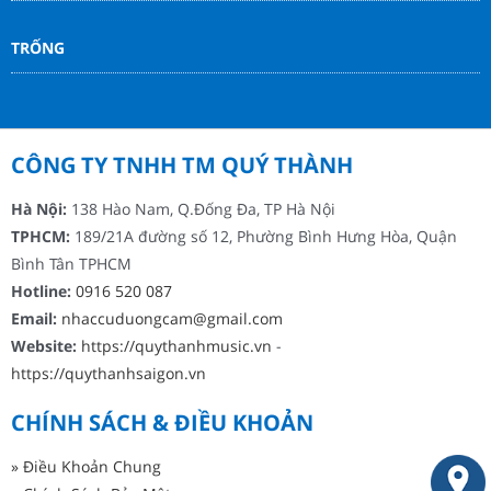
TRỐNG
CÔNG TY TNHH TM QUÝ THÀNH
Hà Nội:
138 Hào Nam, Q.Đống Đa, TP Hà Nội
TPHCM:
189/21A đường số 12, Phường Bình Hưng Hòa, Quận
Bình Tân TPHCM
Hotline:
0916 520 087
Email:
nhaccuduongcam@gmail.com
Website:
https://quythanhmusic.vn
-
https://quythanhsaigon.vn
CHÍNH SÁCH & ĐIỀU KHOẢN
» Điều Khoản Chung