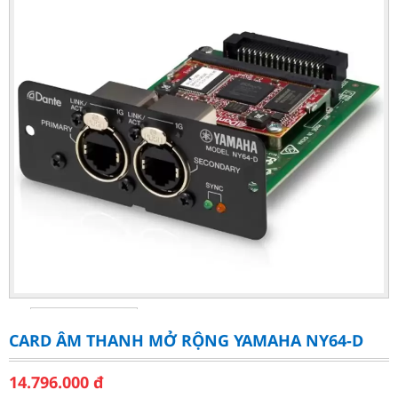
CARD ÂM THANH MỞ RỘNG YAMAHA NY64-D
14.796.000
đ