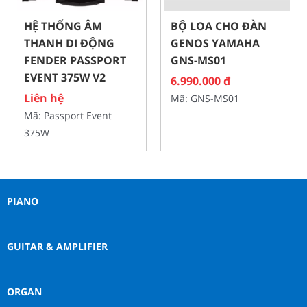
HỆ THỐNG ÂM
BỘ LOA CHO ĐÀN
THANH DI ĐỘNG
GENOS YAMAHA
FENDER PASSPORT
GNS-MS01
EVENT 375W V2
6.990.000 đ
Liên hệ
Mã: GNS-MS01
Mã: Passport Event
375W
PIANO
GUITAR & AMPLIFIER
ORGAN