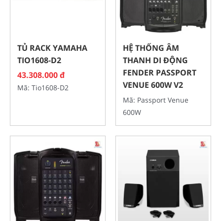
TỦ RACK YAMAHA
HỆ THỐNG ÂM
TIO1608-D2
THANH DI ĐỘNG
FENDER PASSPORT
43.308.000 đ
VENUE 600W V2
Mã: Tio1608-D2
Mã: Passport Venue
600W