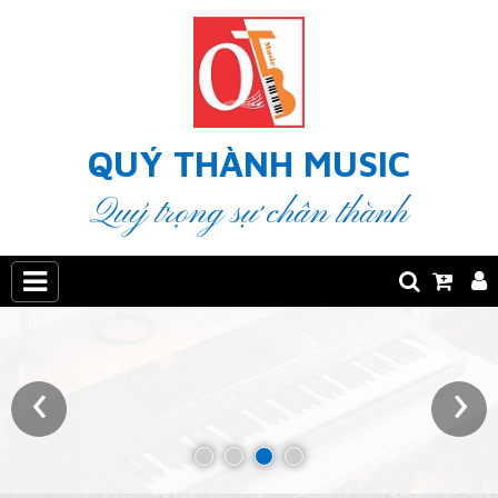
QUÝ THÀNH MUSIC
Quý trọng sự chân thành
‹
›