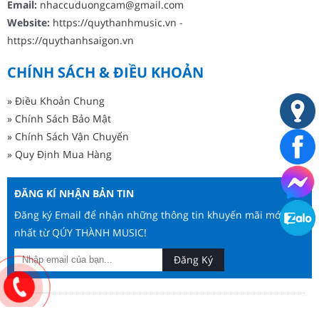
Email:
nhaccuduongcam@gmail.com
Website:
https://quythanhmusic.vn
-
https://quythanhsaigon.vn
CHÍNH SÁCH & ĐIỀU KHOẢN
» Điều Khoản Chung
» Chính Sách Bảo Mật
» Chính Sách Vận Chuyển
» Quy Định Mua Hàng
ĐĂNG KÍ NHẬN BẢN TIN
Đăng ký Email để nhận những thông tin khuyến mãi mới
nhất từ QÚY THÀNH MUSIC!
Đăng Ký
Copyright © 2023. Bản quyền thuộc về
QÚY THÀNH MUSIC