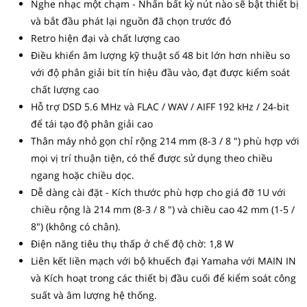
Nghe nhạc một chạm - Nhấn bất kỳ nút nào sẽ bật thiết bị
và bắt đầu phát lại nguồn đã chọn trước đó
Retro hiện đại và chất lượng cao
Điều khiển âm lượng kỹ thuật số 48 bit lớn hơn nhiều so
với độ phân giải bit tín hiệu đầu vào, đạt được kiểm soát
chất lượng cao
Hỗ trợ DSD 5.6 MHz và FLAC / WAV / AIFF 192 kHz / 24-bit
để tái tạo độ phân giải cao
Thân máy nhỏ gọn chỉ rộng 214 mm (8-3 / 8 ") phù hợp với
mọi vị trí thuận tiện, có thể được sử dụng theo chiều
ngang hoặc chiều dọc.
Dễ dàng cài đặt - Kích thước phù hợp cho giá đỡ 1U với
chiều rộng là 214 mm (8-3 / 8 ") và chiều cao 42 mm (1-5 /
8") (không có chân).
Điện năng tiêu thụ thấp ở chế độ chờ: 1,8 W
Liên kết liền mạch với bộ khuếch đại Yamaha với MAIN IN
và Kích hoạt trong các thiết bị đầu cuối để kiểm soát công
suất và âm lượng hệ thống.