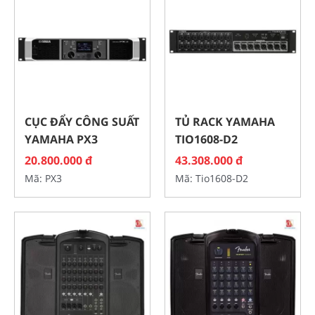
CỤC ĐẨY CÔNG SUẤT
TỦ RACK YAMAHA
YAMAHA PX3
TIO1608-D2
20.800.000 đ
43.308.000 đ
Mã: PX3
Mã: Tio1608-D2